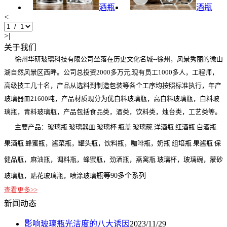
酒瓶
酒瓶
<
>|
关于我们
徐州华研玻璃科技有限公司坐落在历史文化名城--徐州，风景秀丽的微山
湖自然风景区西畔。公司总投资2000多万元,现有员工1000多人，工程师，
高级技工几十名，产品从选料到制造包装等各个工序均按照标准执行，年产
玻璃器皿21600吨，产品材质现分为优白料玻璃瓶，高白料玻璃瓶，白料玻
璃瓶，青料玻璃瓶，产品包括食品类，酒类，饮料类，烛台类，工艺类等。
主要产品：玻璃瓶 玻璃器皿 玻璃杯 瓶盖 玻璃碗 洋酒瓶 红酒瓶 白酒瓶
果酒瓶 蜂蜜瓶，酱菜瓶，罐头瓶，饮料瓶，咖啡瓶，奶瓶 组培瓶 果酱瓶 保
健品瓶，麻油瓶，调料瓶，蜂蜜瓶，劲酒瓶，燕窝瓶 玻璃杯，玻璃碗，蒙砂
玻璃瓶，贴花玻璃瓶，喷涂玻璃
瓶等90多个系列
查看更多>>
新闻动态
影响玻璃瓶光洁度的八大诱因
2023/11/29