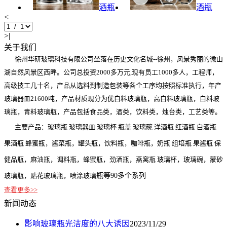
酒瓶
酒瓶
<
>|
关于我们
徐州华研玻璃科技有限公司坐落在历史文化名城--徐州，风景秀丽的微山
湖自然风景区西畔。公司总投资2000多万元,现有员工1000多人，工程师，
高级技工几十名，产品从选料到制造包装等各个工序均按照标准执行，年产
玻璃器皿21600吨，产品材质现分为优白料玻璃瓶，高白料玻璃瓶，白料玻
璃瓶，青料玻璃瓶，产品包括食品类，酒类，饮料类，烛台类，工艺类等。
主要产品：玻璃瓶 玻璃器皿 玻璃杯 瓶盖 玻璃碗 洋酒瓶 红酒瓶 白酒瓶
果酒瓶 蜂蜜瓶，酱菜瓶，罐头瓶，饮料瓶，咖啡瓶，奶瓶 组培瓶 果酱瓶 保
健品瓶，麻油瓶，调料瓶，蜂蜜瓶，劲酒瓶，燕窝瓶 玻璃杯，玻璃碗，蒙砂
玻璃瓶，贴花玻璃瓶，喷涂玻璃
瓶等90多个系列
查看更多>>
新闻动态
影响玻璃瓶光洁度的八大诱因
2023/11/29