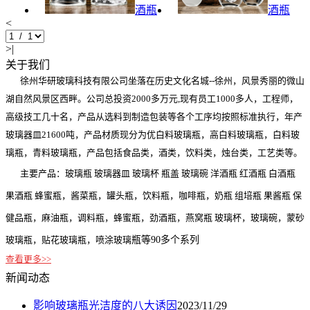
酒瓶
酒瓶
<
>|
关于我们
徐州华研玻璃科技有限公司坐落在历史文化名城--徐州，风景秀丽的微山
湖自然风景区西畔。公司总投资2000多万元,现有员工1000多人，工程师，
高级技工几十名，产品从选料到制造包装等各个工序均按照标准执行，年产
玻璃器皿21600吨，产品材质现分为优白料玻璃瓶，高白料玻璃瓶，白料玻
璃瓶，青料玻璃瓶，产品包括食品类，酒类，饮料类，烛台类，工艺类等。
主要产品：玻璃瓶 玻璃器皿 玻璃杯 瓶盖 玻璃碗 洋酒瓶 红酒瓶 白酒瓶
果酒瓶 蜂蜜瓶，酱菜瓶，罐头瓶，饮料瓶，咖啡瓶，奶瓶 组培瓶 果酱瓶 保
健品瓶，麻油瓶，调料瓶，蜂蜜瓶，劲酒瓶，燕窝瓶 玻璃杯，玻璃碗，蒙砂
玻璃瓶，贴花玻璃瓶，喷涂玻璃
瓶等90多个系列
查看更多>>
新闻动态
影响玻璃瓶光洁度的八大诱因
2023/11/29