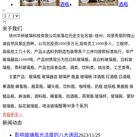
酒瓶
酒瓶
<
>|
关于我们
徐州华研玻璃科技有限公司坐落在历史文化名城--徐州，风景秀丽的微山
湖自然风景区西畔。公司总投资2000多万元,现有员工1000多人，工程师，
高级技工几十名，产品从选料到制造包装等各个工序均按照标准执行，年产
玻璃器皿21600吨，产品材质现分为优白料玻璃瓶，高白料玻璃瓶，白料玻
璃瓶，青料玻璃瓶，产品包括食品类，酒类，饮料类，烛台类，工艺类等。
主要产品：玻璃瓶 玻璃器皿 玻璃杯 瓶盖 玻璃碗 洋酒瓶 红酒瓶 白酒瓶
果酒瓶 蜂蜜瓶，酱菜瓶，罐头瓶，饮料瓶，咖啡瓶，奶瓶 组培瓶 果酱瓶 保
健品瓶，麻油瓶，调料瓶，蜂蜜瓶，劲酒瓶，燕窝瓶 玻璃杯，玻璃碗，蒙砂
玻璃瓶，贴花玻璃瓶，喷涂玻璃
瓶等90多个系列
查看更多>>
新闻动态
影响玻璃瓶光洁度的八大诱因
2023/11/29