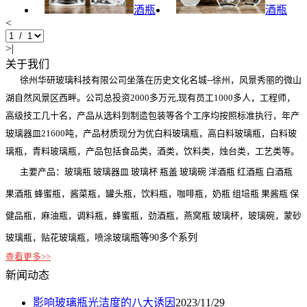
酒瓶
酒瓶
<
>|
关于我们
徐州华研玻璃科技有限公司坐落在历史文化名城--徐州，风景秀丽的微山
湖自然风景区西畔。公司总投资2000多万元,现有员工1000多人，工程师，
高级技工几十名，产品从选料到制造包装等各个工序均按照标准执行，年产
玻璃器皿21600吨，产品材质现分为优白料玻璃瓶，高白料玻璃瓶，白料玻
璃瓶，青料玻璃瓶，产品包括食品类，酒类，饮料类，烛台类，工艺类等。
主要产品：玻璃瓶 玻璃器皿 玻璃杯 瓶盖 玻璃碗 洋酒瓶 红酒瓶 白酒瓶
果酒瓶 蜂蜜瓶，酱菜瓶，罐头瓶，饮料瓶，咖啡瓶，奶瓶 组培瓶 果酱瓶 保
健品瓶，麻油瓶，调料瓶，蜂蜜瓶，劲酒瓶，燕窝瓶 玻璃杯，玻璃碗，蒙砂
玻璃瓶，贴花玻璃瓶，喷涂玻璃
瓶等90多个系列
查看更多>>
新闻动态
影响玻璃瓶光洁度的八大诱因
2023/11/29