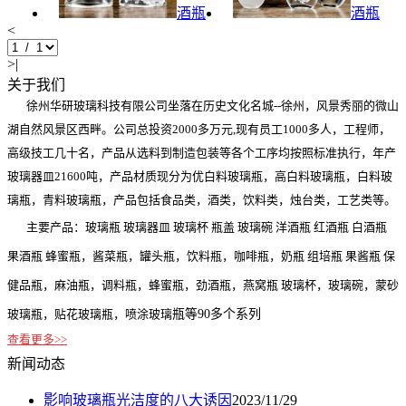
酒瓶
酒瓶
<
>|
关于我们
徐州华研玻璃科技有限公司坐落在历史文化名城--徐州，风景秀丽的微山
湖自然风景区西畔。公司总投资2000多万元,现有员工1000多人，工程师，
高级技工几十名，产品从选料到制造包装等各个工序均按照标准执行，年产
玻璃器皿21600吨，产品材质现分为优白料玻璃瓶，高白料玻璃瓶，白料玻
璃瓶，青料玻璃瓶，产品包括食品类，酒类，饮料类，烛台类，工艺类等。
主要产品：玻璃瓶 玻璃器皿 玻璃杯 瓶盖 玻璃碗 洋酒瓶 红酒瓶 白酒瓶
果酒瓶 蜂蜜瓶，酱菜瓶，罐头瓶，饮料瓶，咖啡瓶，奶瓶 组培瓶 果酱瓶 保
健品瓶，麻油瓶，调料瓶，蜂蜜瓶，劲酒瓶，燕窝瓶 玻璃杯，玻璃碗，蒙砂
玻璃瓶，贴花玻璃瓶，喷涂玻璃
瓶等90多个系列
查看更多>>
新闻动态
影响玻璃瓶光洁度的八大诱因
2023/11/29