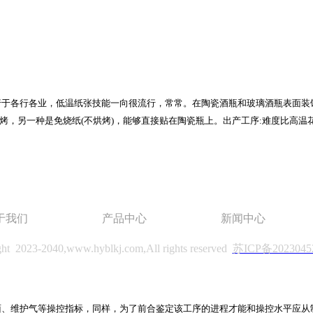
行于各行各业，低温纸张技能一向很流行，常常。在陶瓷酒瓶和玻璃酒瓶表面装
0℃烘烤，另一种是免烧纸(不烘烤)，能够直接贴在陶瓷瓶上。出产工序:难度比
于我们
产品中心
新闻中心
ght 2023-2040,
www.hyblkj.com
,All rights reserved
苏ICP备2023045
面、维护气等操控指标，同样，为了前合鉴定该工序的进程才能和操控水平应从