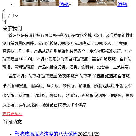
酒瓶
酒瓶
<
>|
关于我们
徐州华研玻璃科技有限公司坐落在历史文化名城--徐州，风景秀丽的微山
湖自然风景区西畔。公司总投资2000多万元,现有员工1000多人，工程师，
高级技工几十名，产品从选料到制造包装等各个工序均按照标准执行，年产
玻璃器皿21600吨，产品材质现分为优白料玻璃瓶，高白料玻璃瓶，白料玻
璃瓶，青料玻璃瓶，产品包括食品类，酒类，饮料类，烛台类，工艺类等。
主要产品：玻璃瓶 玻璃器皿 玻璃杯 瓶盖 玻璃碗 洋酒瓶 红酒瓶 白酒瓶
果酒瓶 蜂蜜瓶，酱菜瓶，罐头瓶，饮料瓶，咖啡瓶，奶瓶 组培瓶 果酱瓶 保
健品瓶，麻油瓶，调料瓶，蜂蜜瓶，劲酒瓶，燕窝瓶 玻璃杯，玻璃碗，蒙砂
玻璃瓶，贴花玻璃瓶，喷涂玻璃
瓶等90多个系列
查看更多>>
新闻动态
影响玻璃瓶光洁度的八大诱因
2023/11/29