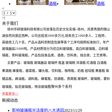
酒瓶
酒瓶
<
>|
关于我们
徐州华研玻璃科技有限公司坐落在历史文化名城--徐州，风景秀丽的微山
湖自然风景区西畔。公司总投资2000多万元,现有员工1000多人，工程师，
高级技工几十名，产品从选料到制造包装等各个工序均按照标准执行，年产
玻璃器皿21600吨，产品材质现分为优白料玻璃瓶，高白料玻璃瓶，白料玻
璃瓶，青料玻璃瓶，产品包括食品类，酒类，饮料类，烛台类，工艺类等。
主要产品：玻璃瓶 玻璃器皿 玻璃杯 瓶盖 玻璃碗 洋酒瓶 红酒瓶 白酒瓶
果酒瓶 蜂蜜瓶，酱菜瓶，罐头瓶，饮料瓶，咖啡瓶，奶瓶 组培瓶 果酱瓶 保
健品瓶，麻油瓶，调料瓶，蜂蜜瓶，劲酒瓶，燕窝瓶 玻璃杯，玻璃碗，蒙砂
玻璃瓶，贴花玻璃瓶，喷涂玻璃
瓶等90多个系列
查看更多>>
新闻动态
影响玻璃瓶光洁度的八大诱因
2023/11/29