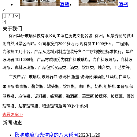
酒瓶
酒瓶
<
>|
关于我们
徐州华研玻璃科技有限公司坐落在历史文化名城--徐州，风景秀丽的微山
湖自然风景区西畔。公司总投资2000多万元,现有员工1000多人，工程师，
高级技工几十名，产品从选料到制造包装等各个工序均按照标准执行，年产
玻璃器皿21600吨，产品材质现分为优白料玻璃瓶，高白料玻璃瓶，白料玻
璃瓶，青料玻璃瓶，产品包括食品类，酒类，饮料类，烛台类，工艺类等。
主要产品：玻璃瓶 玻璃器皿 玻璃杯 瓶盖 玻璃碗 洋酒瓶 红酒瓶 白酒瓶
果酒瓶 蜂蜜瓶，酱菜瓶，罐头瓶，饮料瓶，咖啡瓶，奶瓶 组培瓶 果酱瓶 保
健品瓶，麻油瓶，调料瓶，蜂蜜瓶，劲酒瓶，燕窝瓶 玻璃杯，玻璃碗，蒙砂
玻璃瓶，贴花玻璃瓶，喷涂玻璃
瓶等90多个系列
查看更多>>
新闻动态
影响玻璃瓶光洁度的八大诱因
2023/11/29