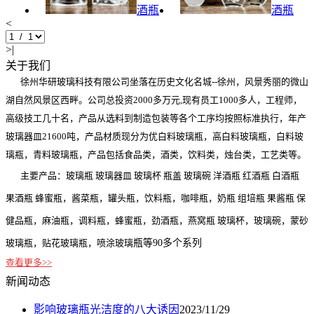
酒瓶
酒瓶
<
>|
关于我们
徐州华研玻璃科技有限公司坐落在历史文化名城--徐州，风景秀丽的微山
湖自然风景区西畔。公司总投资2000多万元,现有员工1000多人，工程师，
高级技工几十名，产品从选料到制造包装等各个工序均按照标准执行，年产
玻璃器皿21600吨，产品材质现分为优白料玻璃瓶，高白料玻璃瓶，白料玻
璃瓶，青料玻璃瓶，产品包括食品类，酒类，饮料类，烛台类，工艺类等。
主要产品：玻璃瓶 玻璃器皿 玻璃杯 瓶盖 玻璃碗 洋酒瓶 红酒瓶 白酒瓶
果酒瓶 蜂蜜瓶，酱菜瓶，罐头瓶，饮料瓶，咖啡瓶，奶瓶 组培瓶 果酱瓶 保
健品瓶，麻油瓶，调料瓶，蜂蜜瓶，劲酒瓶，燕窝瓶 玻璃杯，玻璃碗，蒙砂
玻璃瓶，贴花玻璃瓶，喷涂玻璃
瓶等90多个系列
查看更多>>
新闻动态
影响玻璃瓶光洁度的八大诱因
2023/11/29