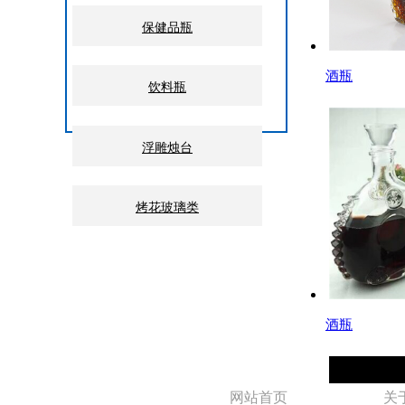
保健品瓶
酒瓶
饮料瓶
浮雕烛台
烤花玻璃类
酒瓶
网站首页
关