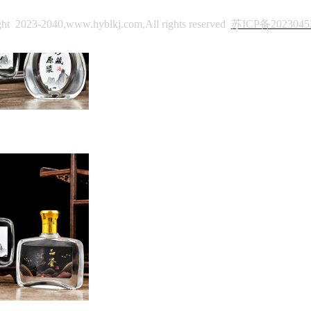
ght 2023-2040,
www.hyblkj.com
,All rights reserved
苏ICP备2023045