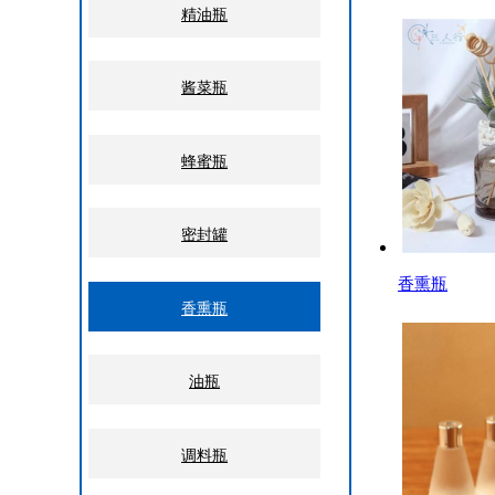
精油瓶
酱菜瓶
蜂蜜瓶
密封罐
香熏瓶
香熏瓶
油瓶
调料瓶