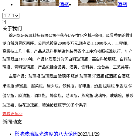
酒瓶
酒瓶
<
>|
关于我们
徐州华研玻璃科技有限公司坐落在历史文化名城--徐州，风景秀丽的微山
湖自然风景区西畔。公司总投资2000多万元,现有员工1000多人，工程师，
高级技工几十名，产品从选料到制造包装等各个工序均按照标准执行，年产
玻璃器皿21600吨，产品材质现分为优白料玻璃瓶，高白料玻璃瓶，白料玻
璃瓶，青料玻璃瓶，产品包括食品类，酒类，饮料类，烛台类，工艺类等。
主要产品：玻璃瓶 玻璃器皿 玻璃杯 瓶盖 玻璃碗 洋酒瓶 红酒瓶 白酒瓶
果酒瓶 蜂蜜瓶，酱菜瓶，罐头瓶，饮料瓶，咖啡瓶，奶瓶 组培瓶 果酱瓶 保
健品瓶，麻油瓶，调料瓶，蜂蜜瓶，劲酒瓶，燕窝瓶 玻璃杯，玻璃碗，蒙砂
玻璃瓶，贴花玻璃瓶，喷涂玻璃
瓶等90多个系列
查看更多>>
新闻动态
影响玻璃瓶光洁度的八大诱因
2023/11/29