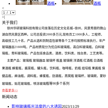
酒瓶
酒瓶
<
>|
关于我们
徐州华研玻璃科技有限公司坐落在历史文化名城--徐州，风景秀丽的微山
湖自然风景区西畔。公司总投资2000多万元,现有员工1000多人，工程师，
高级技工几十名，产品从选料到制造包装等各个工序均按照标准执行，年产
玻璃器皿21600吨，产品材质现分为优白料玻璃瓶，高白料玻璃瓶，白料玻
璃瓶，青料玻璃瓶，产品包括食品类，酒类，饮料类，烛台类，工艺类等。
主要产品：玻璃瓶 玻璃器皿 玻璃杯 瓶盖 玻璃碗 洋酒瓶 红酒瓶 白酒瓶
果酒瓶 蜂蜜瓶，酱菜瓶，罐头瓶，饮料瓶，咖啡瓶，奶瓶 组培瓶 果酱瓶 保
健品瓶，麻油瓶，调料瓶，蜂蜜瓶，劲酒瓶，燕窝瓶 玻璃杯，玻璃碗，蒙砂
玻璃瓶，贴花玻璃瓶，喷涂玻璃
瓶等90多个系列
查看更多>>
新闻动态
影响玻璃瓶光洁度的八大诱因
2023/11/29