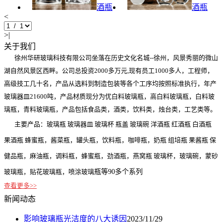
酒瓶
酒瓶
<
>|
关于我们
徐州华研玻璃科技有限公司坐落在历史文化名城--徐州，风景秀丽的微山
湖自然风景区西畔。公司总投资2000多万元,现有员工1000多人，工程师，
高级技工几十名，产品从选料到制造包装等各个工序均按照标准执行，年产
玻璃器皿21600吨，产品材质现分为优白料玻璃瓶，高白料玻璃瓶，白料玻
璃瓶，青料玻璃瓶，产品包括食品类，酒类，饮料类，烛台类，工艺类等。
主要产品：玻璃瓶 玻璃器皿 玻璃杯 瓶盖 玻璃碗 洋酒瓶 红酒瓶 白酒瓶
果酒瓶 蜂蜜瓶，酱菜瓶，罐头瓶，饮料瓶，咖啡瓶，奶瓶 组培瓶 果酱瓶 保
健品瓶，麻油瓶，调料瓶，蜂蜜瓶，劲酒瓶，燕窝瓶 玻璃杯，玻璃碗，蒙砂
玻璃瓶，贴花玻璃瓶，喷涂玻璃
瓶等90多个系列
查看更多>>
新闻动态
影响玻璃瓶光洁度的八大诱因
2023/11/29