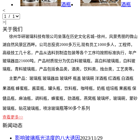
酒瓶
酒瓶
<
>|
关于我们
徐州华研玻璃科技有限公司坐落在历史文化名城--徐州，风景秀丽的微山
湖自然风景区西畔。公司总投资2000多万元,现有员工1000多人，工程师，
高级技工几十名，产品从选料到制造包装等各个工序均按照标准执行，年产
玻璃器皿21600吨，产品材质现分为优白料玻璃瓶，高白料玻璃瓶，白料玻
璃瓶，青料玻璃瓶，产品包括食品类，酒类，饮料类，烛台类，工艺类等。
主要产品：玻璃瓶 玻璃器皿 玻璃杯 瓶盖 玻璃碗 洋酒瓶 红酒瓶 白酒瓶
果酒瓶 蜂蜜瓶，酱菜瓶，罐头瓶，饮料瓶，咖啡瓶，奶瓶 组培瓶 果酱瓶 保
健品瓶，麻油瓶，调料瓶，蜂蜜瓶，劲酒瓶，燕窝瓶 玻璃杯，玻璃碗，蒙砂
玻璃瓶，贴花玻璃瓶，喷涂玻璃
瓶等90多个系列
查看更多>>
新闻动态
影响玻璃瓶光洁度的八大诱因
2023/11/29