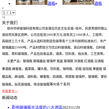
酒瓶
酒瓶
<
>|
关于我们
徐州华研玻璃科技有限公司坐落在历史文化名城--徐州，风景秀丽的微山
湖自然风景区西畔。公司总投资2000多万元,现有员工1000多人，工程师，
高级技工几十名，产品从选料到制造包装等各个工序均按照标准执行，年产
玻璃器皿21600吨，产品材质现分为优白料玻璃瓶，高白料玻璃瓶，白料玻
璃瓶，青料玻璃瓶，产品包括食品类，酒类，饮料类，烛台类，工艺类等。
主要产品：玻璃瓶 玻璃器皿 玻璃杯 瓶盖 玻璃碗 洋酒瓶 红酒瓶 白酒瓶
果酒瓶 蜂蜜瓶，酱菜瓶，罐头瓶，饮料瓶，咖啡瓶，奶瓶 组培瓶 果酱瓶 保
健品瓶，麻油瓶，调料瓶，蜂蜜瓶，劲酒瓶，燕窝瓶 玻璃杯，玻璃碗，蒙砂
玻璃瓶，贴花玻璃瓶，喷涂玻璃
瓶等90多个系列
查看更多>>
新闻动态
影响玻璃瓶光洁度的八大诱因
2023/11/29